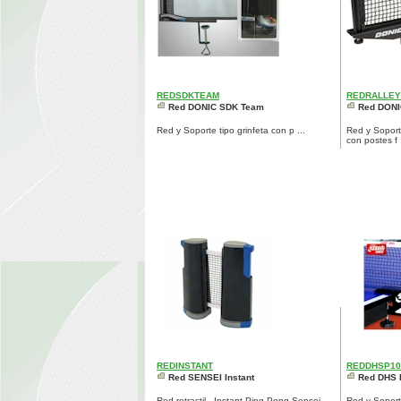
REDSDKTEAM
REDRALLEY
Red DONIC SDK Team
Red DONI
Red y Soporte tipo grinfeta con p ...
Red y Soport
con postes f .
REDINSTANT
REDDHSP10
Red SENSEI Instant
Red DHS 
Red retractil - Instant Ping Pong Sensei
Red y Soport