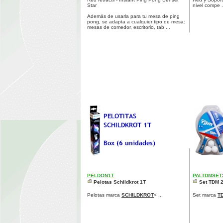
Star
nivel compe .
Además de usarla para tu mesa de ping
pong, se adapta a cualquier tipo de mesa:
mesas de comedor, escritorio, tab ...
PELDON1T
PALTDMSET
Pelotas Schildkrot 1T
Set TDM 2
Pelotas marca
SCHILDKROT
< ...
Set marca
T