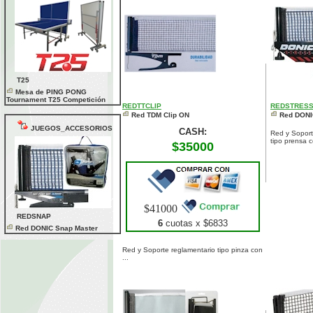
T25
Mesa de PING PONG
Tournament T25 Competición
REDTTCLIP
REDSTRES
Red TDM Clip ON
Red DONI
JUEGOS_ACCESORIOS
CASH:
Red y Soport
tipo prensa c
$35000
$41000
REDSNAP
6
cuotas x $
6833
Red DONIC Snap Master
Red y Soporte reglamentario tipo pinza con
...