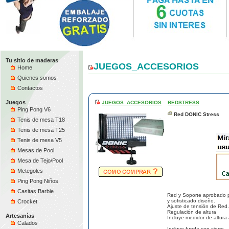
Tu sitio de maderas
JUEGOS_ACCESORIOS
Home
Quienes somos
Contactos
Juegos
JUEGOS_ACCESORIOS
REDSTRESS
Ping Pong V6
Red DONIC Stress
Tenis de mesa T18
Tenis de mesa T25
Tenis de mesa V5
Mesas de Pool
Mesa de Tejo/Pool
Metegoles
Ping Pong Niños
Casitas Barbie
Red y Soporte aprobado pa
y sofisticado diseño.
Crocket
Ajuste de tensión de Red.
Regulación de altura
Artesanías
Incluye medidor de altura a
Calados
Incluye funda con cierre.