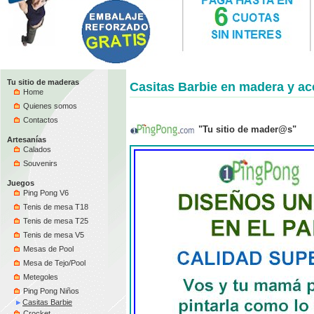
Tu sitio de maderas
Casitas Barbie en madera y ac
Home
Quienes somos
Contactos
"Tu sitio de mader@s"
Artesanías
Calados
Souvenirs
Juegos
Ping Pong V6
Tenis de mesa T18
Tenis de mesa T25
Tenis de mesa V5
Mesas de Pool
Mesa de Tejo/Pool
Metegoles
Ping Pong Niños
Casitas Barbie
Crocket