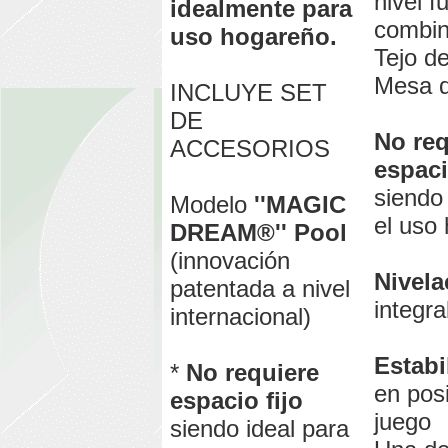
nivel f
idealmente para
combin
uso hogareño.
Tejo de
Mesa d
INCLUYE SET
DE
No req
ACCESORIOS
espaci
siendo 
Modelo
''MAGIC
el uso
DREAM®'' Pool
(innovación
Nivela
patentada a nivel
integra
internacional)
Estabi
*
No requiere
en pos
espacio fijo
juego
siendo ideal para