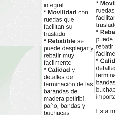
* Movi
integral
ruedas
* Movilidad
con
facilit
ruedas que
traslad
facilitan su
* Reba
traslado
puede 
* Rebatible
se
rebati
puede desplegar y
facilm
rebatir muy
*
Cali
facilmente
detalle
*
Calidad
y
termin
detalles de
bandas
terminación de las
bucha
barandas de
import
madera petiribí,
paño, bandas y
Esta m
buchacas