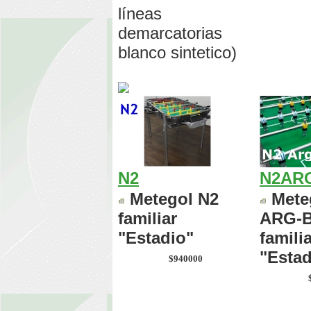
líneas
demarcatorias
blanco sintetico)
N2
N2AR
Metegol N2
Mete
familiar
ARG-
"Estadio"
famili
"Estad
$940000