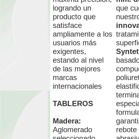
logrando un
que cu
producto que
nuestr
satisface
innov
ampliamente a los
tratam
usuarios más
superfi
exigentes,
Syntet
estando al nivel
basado
de las mejores
compu
marcas
poliure
internacionales
elastif
termin
TABLEROS
especi
formul
Madera:
garanti
Aglomerado
rebote
seleccionado
abrasi