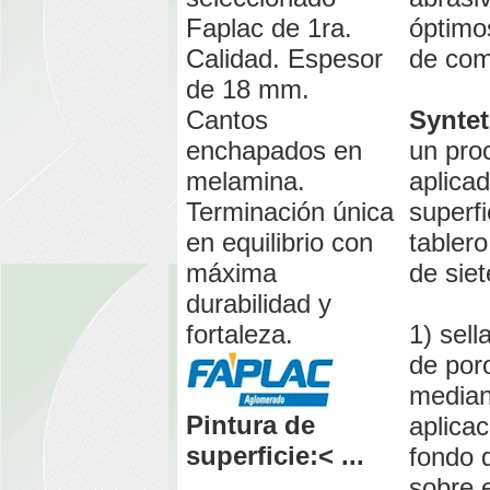
Faplac de 1ra.
óptimo
Calidad. Espesor
de com
de 18 mm.
Cantos
Syntet
enchapados en
un pro
melamina.
aplicad
Terminación única
superfi
en equilibrio con
tabler
máxima
de siet
durabilidad y
fortaleza.
1) sell
de por
median
Pintura de
aplica
superficie:< ...
fondo 
sobre e