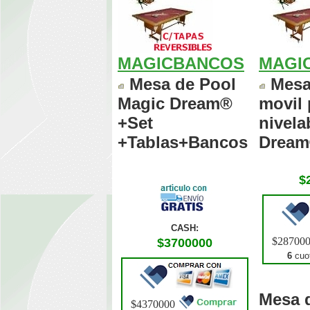
MAGICBANCOS
MAGI
Mesa de Pool
Mesa
Magic Dream®
movil 
+Set
nivela
+Tablas+Bancos
Drea
$
CASH:
$28700
$3700000
6
cuot
Mesa 
$4370000