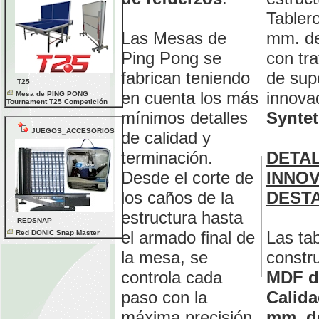
Tabler
Las Mesas de
mm. de
Ping Pong se
con tr
fabrican teniendo
de supe
T25
en cuenta los más
innova
Mesa de PING PONG
Tournament T25 Competición
mínimos detalles
Syntet
JUEGOS_ACCESORIOS
de calidad y
terminación.
DETA
Desde el corte de
INNO
los caños de la
DEST
estructura hasta
REDSNAP
el armado final de
Las ta
Red DONIC Snap Master
la mesa, se
constr
controla cada
MDF d
paso con la
Calida
máxima precisión,
mm. d