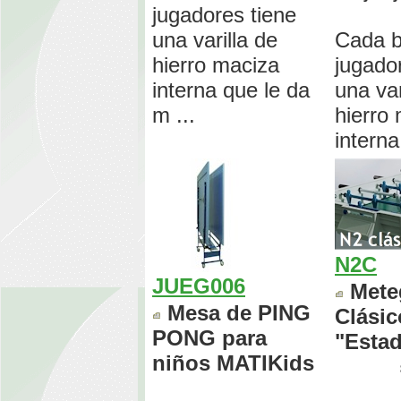
jugadores tiene
una varilla de
Cada b
hierro maciza
jugado
interna que le da
una var
m ...
hierro
interna 
N2C
JUEG006
Mete
Mesa de PING
Clásic
PONG para
"Estad
niños MATIKids