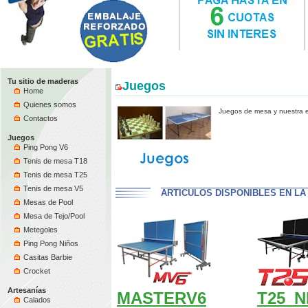
Tu sitio de maderas
Juegos
Home
Quienes somos
Juegos de mesa y nuestra es
Contactos
Juegos
Ping Pong V6
Tenis de mesa T18
Tenis de mesa T25
Tenis de mesa V5
ARTICULOS DISPONIBLES EN LA
Mesas de Pool
Mesa de Tejo/Pool
Metegoles
Ping Pong Niños
Casitas Barbie
Crocket
Artesanías
MASTERV6
T25_
Calados