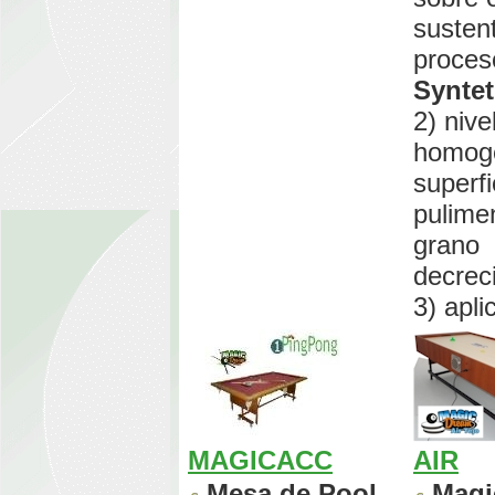
sustent
proces
Syntet
2) nive
homog
superfi
pulime
grano
decrec
3) apli
MAGICACC
AIR
Mesa de Pool
Magi