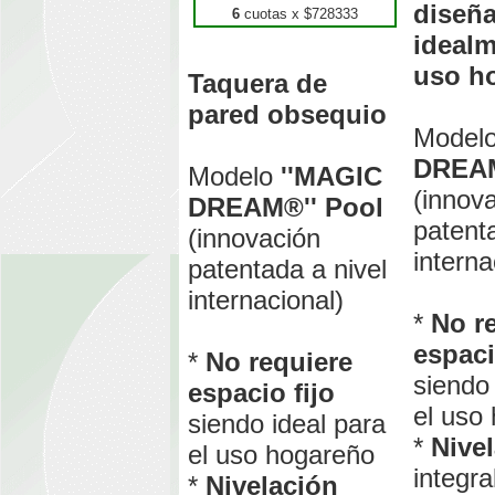
diseñ
6
cuotas x $
728333
idealm
uso h
Taquera de
pared obsequio
Model
DREAM
Modelo
''MAGIC
(innov
DREAM®'' Pool
patent
(innovación
interna
patentada a nivel
internacional)
*
No r
espaci
*
No requiere
siendo 
espacio fijo
el uso
siendo ideal para
*
Nive
el uso hogareño
integra
*
Nivelación