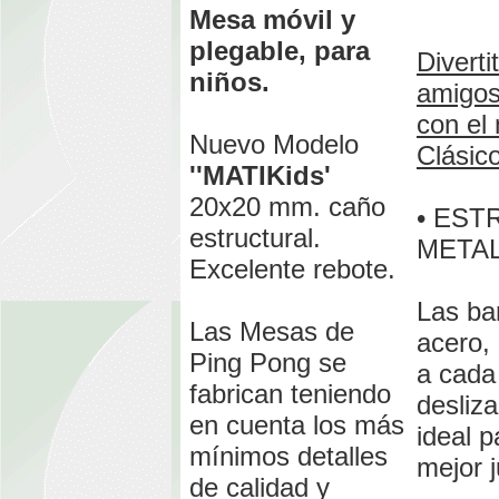
Mesa móvil y
plegable, para
Diverti
niños.
amigos
con el
Nuevo Modelo
Clásico
''MATIKids'
20x20 mm. caño
• EST
estructural.
METAL
Excelente rebote.
Las ba
Las Mesas de
acero, 
Ping Pong se
a cada 
fabrican teniendo
desliz
en cuenta los más
ideal p
mínimos detalles
mejor 
de calidad y