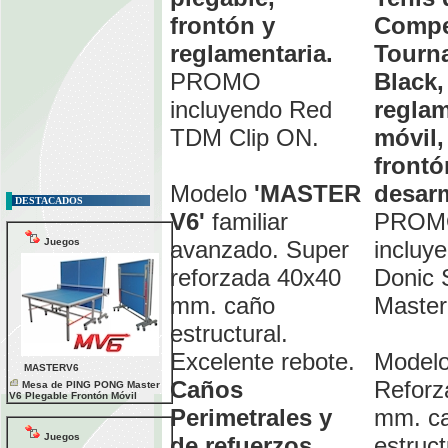
frontón y
Compe
reglamentaria.
Tourn
PROMO
Black,
incluyendo Red
reglam
TDM Clip ON.
móvil,
frontó
Modelo
'MASTER
desar
DESTACADOS
V6'
familiar
PROM
Juegos
avanzado. Super
incluy
reforzada 40x40
Donic 
mm. caño
Master
estructural.
Excelente rebote.
Model
MASTERV6
Caños
Reforz
Mesa de PING PONG Master
V6 Plegable Frontón Móvil
Perimetrales y
mm. c
Juegos
de refuerzos
.
estruct