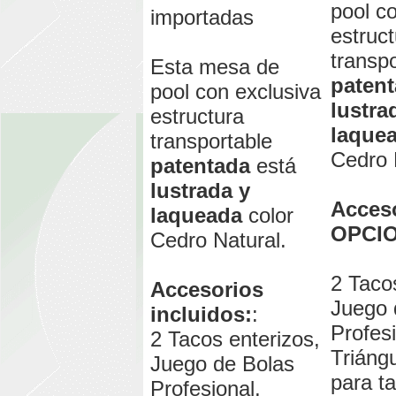
pool c
importadas
estruc
transp
Esta mesa de
paten
pool con exclusiva
lustra
estructura
laque
transportable
Cedro 
patentada
está
lustrada y
Acces
laqueada
color
OPCI
Cedro Natural.
2 Taco
Accesorios
Juego 
incluidos:
:
Profesi
2 Tacos enterizos,
Triángu
Juego de Bolas
para t
Profesional,