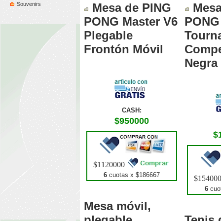
Souvenirs
Mesa de PING
Mesa
PONG Master V6
PONG
Plegable
Tourn
Frontón Móvil
Compe
Negra
CASH:
$950000
$
$1120000
6
cuotas x $
186667
$15400
6
cuot
Mesa móvil,
plegable,
Tenis