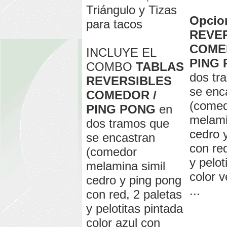
Triángulo y Tizas
Opcio
para tacos
REVE
COME
INCLUYE EL
PING
COMBO
TABLAS
dos tr
REVERSIBLES
se enc
COMEDOR /
(come
PING PONG
en
melami
dos tramos que
cedro 
se encastran
con red
(comedor
y pelot
melamina simil
color v
cedro y ping pong
...
con red, 2 paletas
y pelotitas pintada
color azul con