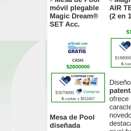
móvil plegable
AIR TE
Magic Dream®
(2 en 1
SET Acc.
$
$18800
CASH:
6
cuot
$2600000
Diseño
paten
$3070000
ofrece
6
cuotas x $
511667
caracte
noved
Mesa de Pool
destac
diseñada