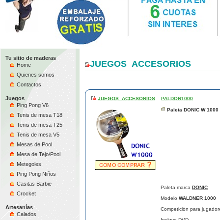
Tu sitio de maderas
JUEGOS_ACCESORIOS
Home
Quienes somos
Contactos
Juegos
JUEGOS_ACCESORIOS
PALDON1000
Ping Pong V6
Paleta DONIC W 1000
Tenis de mesa T18
Tenis de mesa T25
Tenis de mesa V5
Mesas de Pool
Mesa de Tejo/Pool
Metegoles
Ping Pong Niños
Casitas Barbie
Paleta marca
DONIC
Crocket
Modelo
WALDNER 1000
Artesanías
Competición para jugador
Calados
Incluye DVD.