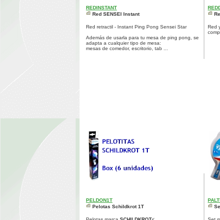
REDINSTANT
RED
Red SENSEI Instant
Re
Red retractil - Instant Ping Pong Sensei Star
Red y
compe
Además de usarla para tu mesa de ping pong, se
adapta a cualquier tipo de mesa:
mesas de comedor, escritorio, tab ...
PELDON1T
PAL
Pelotas Schildkrot 1T
Se
Pelotas marca
SCHILDKROT
< ...
Set 