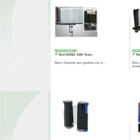
REDSDKTEAM
RED
Red DONIC SDK Team
Re
Red y Soporte tipo grinfeta con p ...
Red y
postes