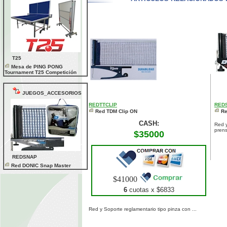
T25
Mesa de PING PONG
Tournament T25 Competición
JUEGOS_ACCESORIOS
REDTTCLIP
RED
Red TDM Clip ON
Re
CASH:
Red y
prens
$35000
REDSNAP
Red DONIC Snap Master
$41000
6
cuotas x $
6833
Red y Soporte reglamentario tipo pinza con ...