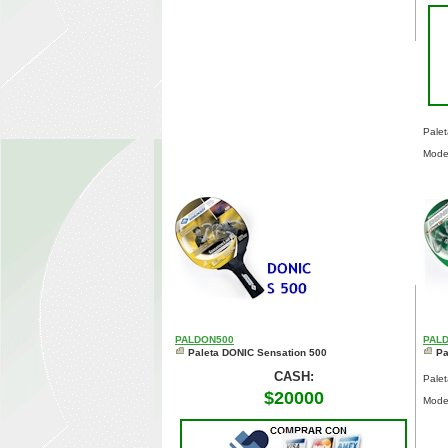
Pale
Model
PALDON500
PAL
Paleta DONIC Sensation 500
Pa
CASH:
Pale
$20000
Model