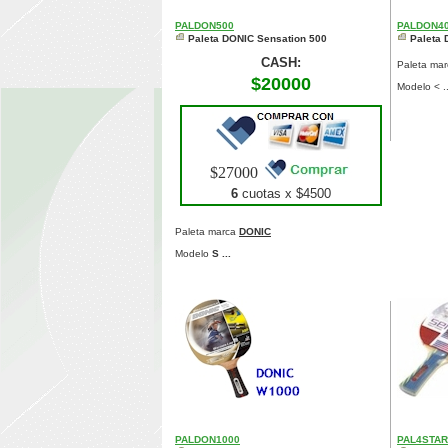
PALDON500
PALDON4
Paleta DONIC Sensation 500
Paleta
CASH:
Paleta ma
$20000
Modelo < ..
$27000
6
cuotas x $
4500
Paleta marca
DONIC
Modelo
S ...
PALDON1000
PAL4STAR