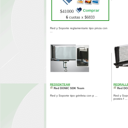
$41000
6
cuotas x $
6833
Red y Soporte reglamentario tipo pinza con
...
REDSDKTEAM
REDRALL
Red DONIC SDK Team
Red DO
Red y Soporte tipo grinfeta con p ...
Red y Sopo
postes f ...