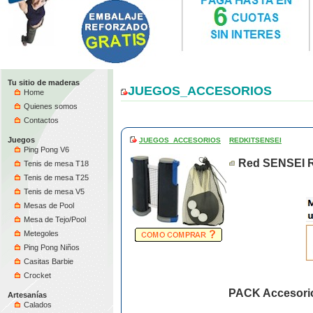
Tu sitio de maderas
JUEGOS_ACCESORIOS
Home
Quienes somos
Contactos
Juegos
JUEGOS_ACCESORIOS
REDKITSENSEI
Ping Pong V6
Red SENSEI 
Tenis de mesa T18
Tenis de mesa T25
Tenis de mesa V5
Mesas de Pool
Mesa de Tejo/Pool
Metegoles
Ping Pong Niños
Casitas Barbie
Crocket
PACK Accesorio
Artesanías
Calados