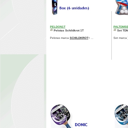
PELDON1T
PALTDMS
Pelotas Schildkrot 1T
Set TDM
Pelotas marca
SCHILDKROT
< ...
Set marca