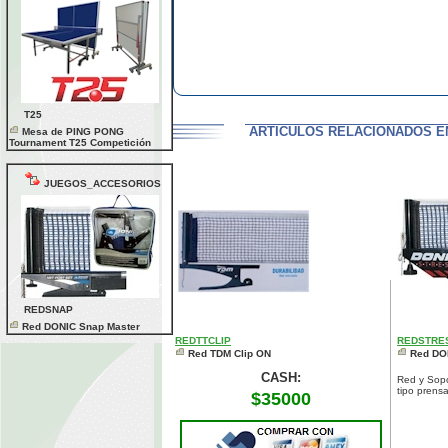
T25
ARTICULOS RELACIONADOS E
Mesa de PING PONG
Tournament T25 Competición
JUEGOS_ACCESORIOS
REDSNAP
Red DONIC Snap Master
REDTTCLIP
REDSTRE
Red TDM Clip ON
Red DO
CASH:
Red y Sopo
tipo prensa
$35000