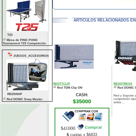
ARTICULOS RELACIONADOS EN
T25
Mesa de PING PONG
Tournament T25 Competición
JUEGOS_ACCESORIOS
REDTTCLIP
REDSTRESS
Red TDM Clip ON
Red DONIC 
REDSNAP
CASH:
Red y Soporte 
competición tipo
Red DONIC Snap Master
$35000
solda ...
$41000
6
cuotas x $
6833