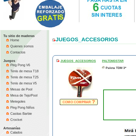
Tu sitio de maderas
JUEGOS_ACCESORIOS
Home
Quienes somos
Contactos
Juegos
JUEGOS_ACCESORIOS
PALTDM3STAR
Ping Pong V6
Paleta TDM 3*
Tenis de mesa T18
Tenis de mesa T25
Tenis de mesa V5
Mesas de Pool
Mesa de Tejo/Pool
Metegoles
Ping Pong Niños
Casitas Barbie
Crocket
Artesanías
Calados