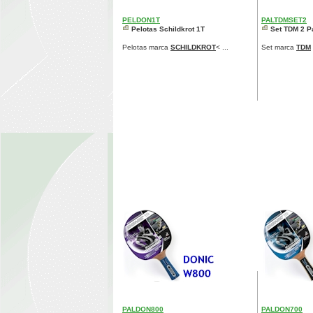
PELDON1T
PALTDMSET2
Pelotas Schildkrot 1T
Set TDM 2 Pa
Pelotas marca
SCHILDKROT
< ...
Set marca
TDM
PALDON800
PALDON700