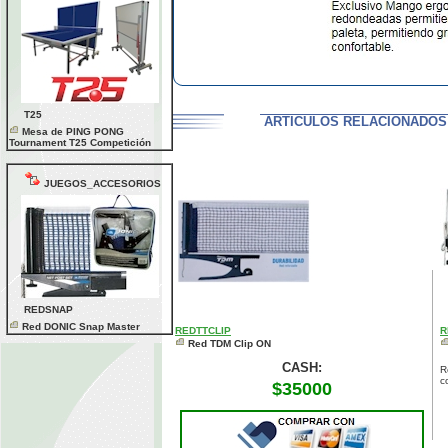
T25
ARTICULOS RELACIONADOS 
Mesa de PING PONG
Tournament T25 Competición
JUEGOS_ACCESORIOS
REDSNAP
Red DONIC Snap Master
REDTTCLIP
R
Red TDM Clip ON
CASH:
R
c
$35000