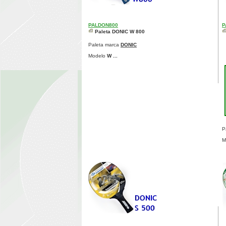
PALDON800
P
Paleta DONIC W 800
Paleta marca
DONIC
Modelo
W ...
P
M