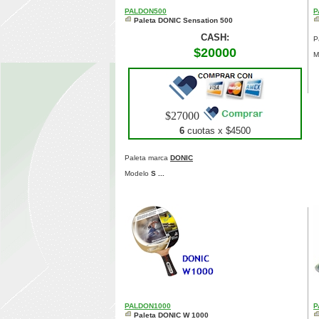
PALDON500
P
Paleta DONIC Sensation 500
CASH:
P
$20000
M
$27000
6
cuotas x $
4500
Paleta marca
DONIC
Modelo
S ...
PALDON1000
P
Paleta DONIC W 1000