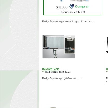
$41000
6
cuotas x $
6833
Red y Soporte reglamentario tipo pinza con ...
REDSDKTEAM
R
Red DONIC SDK Team
Red y Soporte tipo grinfeta con p ...
R
..