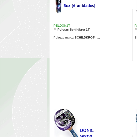
PELDON1T
P
Pelotas Schildkrot 1T
Pelotas marca
SCHILDKROT
< ...
S