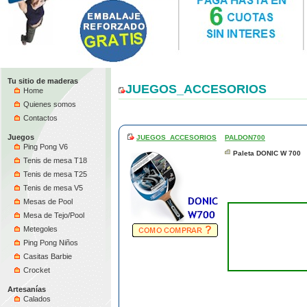
Tu sitio de maderas
JUEGOS_ACCESORIOS
Home
Quienes somos
Contactos
Juegos
JUEGOS_ACCESORIOS
PALDON700
Ping Pong V6
Paleta DONIC W 700
Tenis de mesa T18
Tenis de mesa T25
Tenis de mesa V5
Mesas de Pool
Mesa de Tejo/Pool
Metegoles
Ping Pong Niños
Casitas Barbie
Crocket
Artesanías
Calados