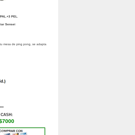
PAL.+3 PEL.
iar Sensei
tu mesa de ping pong, se adapta
***
CASH:
$7000