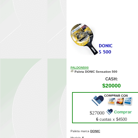
PALDON500
Paleta DONIC Sensation 500
CASH:
$20000
$27000
6
cuotas x $
4500
Paleta marca
DONIC
Modelo
S ...