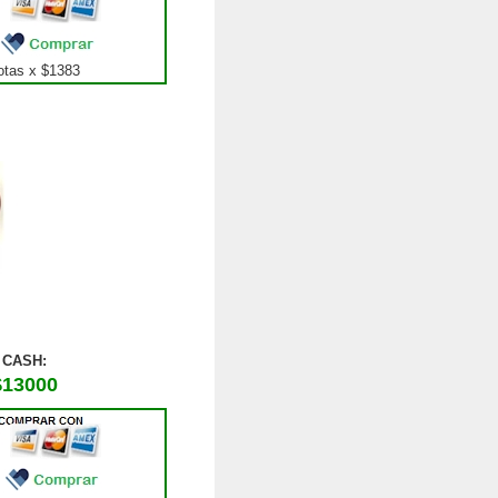
tas x $
1383
CASH:
$13000
0