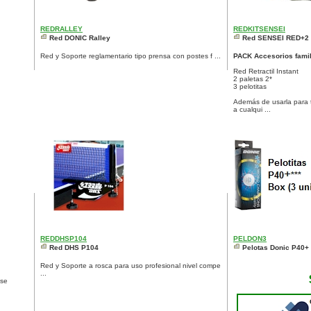
REDRALLEY
REDKITSENSEI
Red DONIC Ralley
Red SENSEI RED+2 
Red y Soporte reglamentario tipo prensa con postes f ...
PACK Accesorios famil
Red Retractil Instant
2 paletas 2*
3 pelotitas
Además de usarla para 
a cualqui ...
REDDHSP104
PELDON3
Red DHS P104
Pelotas Donic P40+ 
Red y Soporte a rosca para uso profesional nivel compe
...
 se