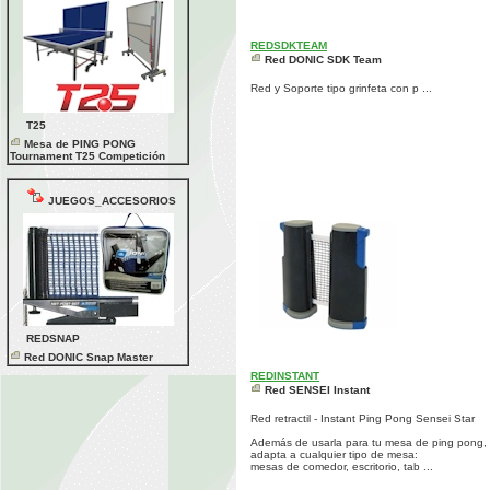
REDSDKTEAM
Red DONIC SDK Team
Red y Soporte tipo grinfeta con p ...
T25
Mesa de PING PONG
Tournament T25 Competición
JUEGOS_ACCESORIOS
REDSNAP
Red DONIC Snap Master
REDINSTANT
Red SENSEI Instant
Red retractil - Instant Ping Pong Sensei Star
Además de usarla para tu mesa de ping pong,
adapta a cualquier tipo de mesa:
mesas de comedor, escritorio, tab ...