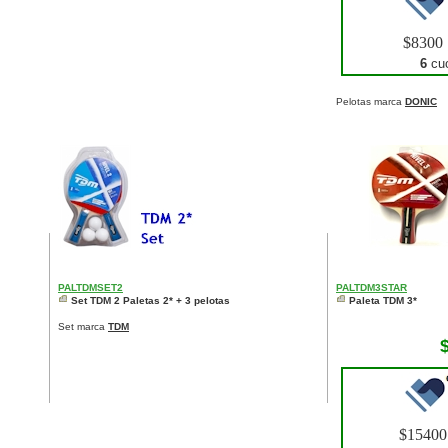
$8300
6
cuo
Pelotas marca
DONIC
PALTDMSET2
PALTDM3STAR
Set TDM 2 Paletas 2* + 3 pelotas
Paleta TDM 3*
Set marca
TDM
$1540