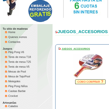
Tu sitio de maderas
JUEGOS_ACCESORIOS
Home
Quienes somos
Contactos
Juegos
JUEGOS_ACCESORIOS
Ping Pong V6
Tenis de mesa T18
Tenis de mesa T25
Tenis de mesa V5
Mesas de Pool
Mesa de Tejo/Pool
Metegoles
Ping Pong Niños
Casitas Barbie
Crocket
Artesanías
Calados