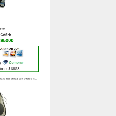
ster
CASH:
$95000
0
tas x $
18833
rio tipo pinza con postes fij ...