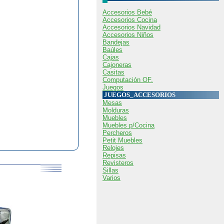
Accesorios Bebé
Accesorios Cocina
Accesorios Navidad
Accesorios Niños
Bandejas
Baúles
Cajas
Cajoneras
Casitas
Computación OF.
Juegos
JUEGOS_ACCESORIOS
Mesas
Molduras
Muebles
Muebles p/Cocina
Percheros
Petit Muebles
Relojes
Repisas
Revisteros
Sillas
Varios