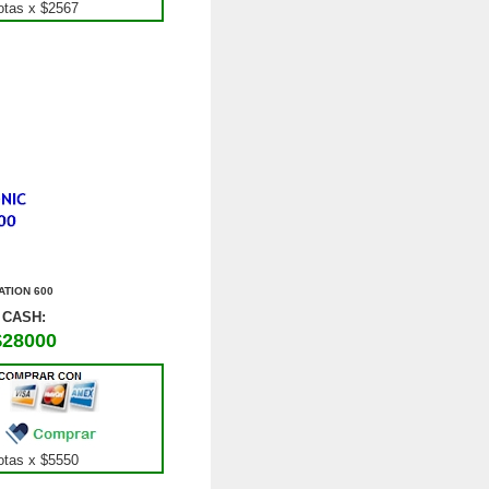
tas x $
2567
ATION 600
CASH:
$28000
0
tas x $
5550