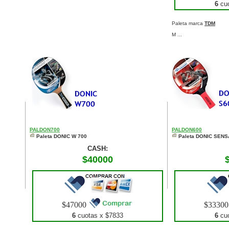
6
cuo
Paleta marca
TDM
M ...
PALDON700
PALDON600
Paleta DONIC W 700
Paleta DONIC SENS
CASH:
$40000
$47000
$3330
6
cuotas x $
7833
6
cuo