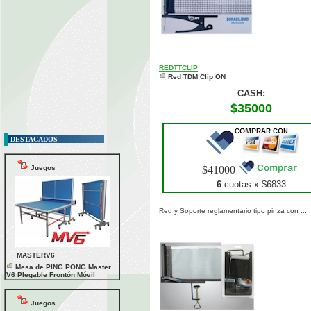
REDTTCLIP
Red TDM Clip ON
CASH:
$35000
DESTACADOS
Juegos
$41000
6
cuotas x $
6833
Red y Soporte reglamentario tipo pinza con ...
MASTERV6
Mesa de PING PONG Master
V6 Plegable Frontón Móvil
Juegos