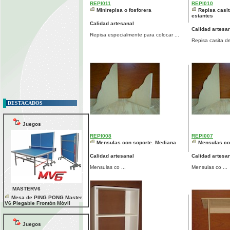
REPI011
REPI010
Minirepisa o fosforera
Repisa casit
estantes
Calidad artesanal
Calidad artesa
Repisa especialmente para colocar ...
Repisa casita de
DESTACADOS
Juegos
REPI008
REPI007
Mensulas con soporte. Mediana
Mensulas co
Calidad artesanal
Calidad artesa
Mensulas co ...
Mensulas co ...
MASTERV6
Mesa de PING PONG Master
V6 Plegable Frontón Móvil
Juegos