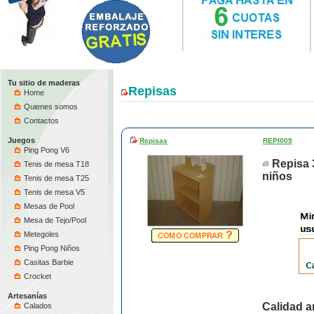
Tu sitio de maderas
Repisas
Home
Quienes somos
Contactos
Juegos
Repisas
REPI009
Ping Pong V6
Repisa 
Tenis de mesa T18
niños
Tenis de mesa T25
Tenis de mesa V5
Mesas de Pool
Mesa de Tejo/Pool
Metegoles
Ping Pong Niños
Casitas Barbie
Crocket
Artesanías
Calidad a
Calados