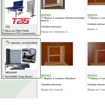
REPI005
REPI004
Repisa 3 estantes fibrofacil pintada
Repisa 1 est
blanco
Calidad artesa
Calidad artesanal
T25
Repisa d ...
Mesa de PING PONG
Repisa de 3 estantes co ...
Tournament T25 Competición
JUEGOS_ACCESORIOS
REDSNAP
REPI002
REPI001
Red DONIC Snap Master
Repisa 3 estantes fibrofacil
Repisa 2 est
Calidad artesanal
Calidad artesa
Repisa de 3 estante ...
Repisa de 2 esta